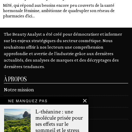
MiYé, qui répond aux besoins encore peu couverts de la santé
hormonale féminine, ambitionne de quadrupler son réseau de
pharmacies d'ici...
The Beauty Analyst a été créé pour démocratiser et informer
sur les enjeux stratégiques du secteur cosmétique. Nous
souhaitons offrir à nos lecteurs une compréhension
approfondie et avertie de l’industrie grâce aux dernières
actualités, des analyses de marques et des décryptages des
dernières tendances.
À PROPOS
Notre mission
NE MANQUEZ PAS
Devenir contributeur
L-théanine : une
Contact
molécule prisée pour
ses effets sur le
Mentions légales
sommeil et le stress