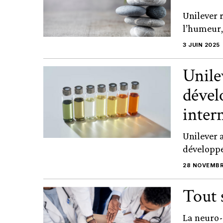
Unilever r
l’humeur,
3 JUIN 2025
Unile
dével
inter
Unilever 
développe
28 NOVEMBR
Tout 
La neuro-