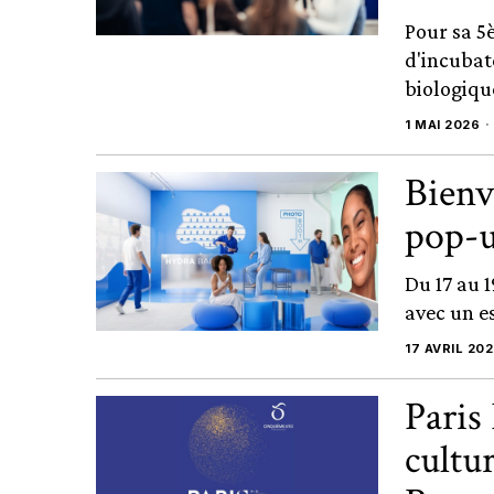
Pour sa 5
d'incubat
biologique
1 MAI 2026
Bienv
pop-u
Du 17 au 1
avec un e
17 AVRIL 20
Paris
cultur