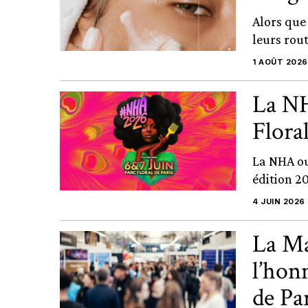
Alors que
leurs rou
1 AOÛT 2026
La NH
Floral
La NHA ou
édition 2
4 JUIN 2026
La Ma
l’hon
de Pa