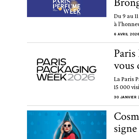
Brong
Du 9 au 11
à l’honne
6 AVRIL 202
Paris
vous 
La Paris 
15 000 vis
30 JANVIER 
Cosme
signe