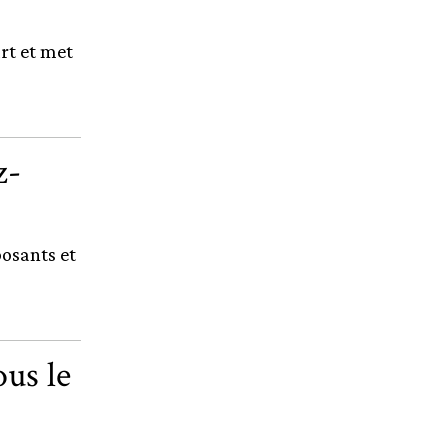
art et met
z-
posants et
us le