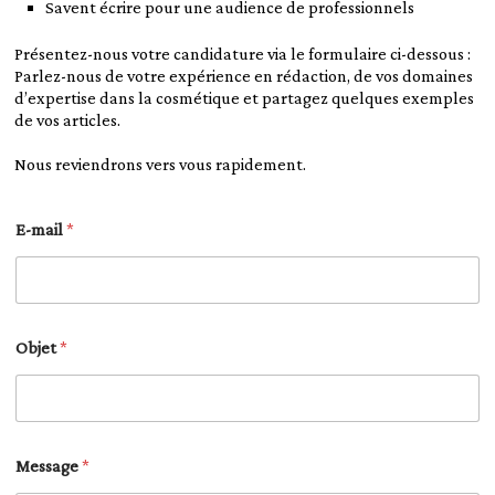
Savent écrire pour une audience de professionnels
Présentez-nous votre candidature via le formulaire ci-dessous :
Parlez-nous de votre expérience en rédaction, de vos domaines
d’expertise dans la cosmétique et partagez quelques exemples
de vos articles.
Nous reviendrons vers vous rapidement.
E
E-mail
*
-
m
a
i
l
E
Objet
*
-
m
a
i
l
O
Message
*
b