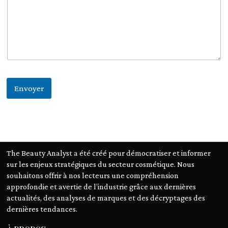
j
e
t
Envoyer
The Beauty Analyst a été créé pour démocratiser et informer
sur les enjeux stratégiques du secteur cosmétique. Nous
souhaitons offrir à nos lecteurs une compréhension
approfondie et avertie de l’industrie grâce aux dernières
actualités, des analyses de marques et des décryptages des
dernières tendances.