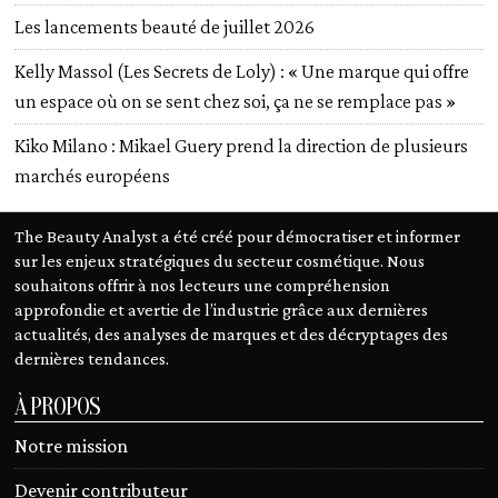
Les lancements beauté de juillet 2026
Kelly Massol (Les Secrets de Loly) : « Une marque qui offre
un espace où on se sent chez soi, ça ne se remplace pas »
Kiko Milano : Mikael Guery prend la direction de plusieurs
marchés européens
The Beauty Analyst a été créé pour démocratiser et informer
sur les enjeux stratégiques du secteur cosmétique. Nous
souhaitons offrir à nos lecteurs une compréhension
approfondie et avertie de l’industrie grâce aux dernières
actualités, des analyses de marques et des décryptages des
dernières tendances.
À PROPOS
Notre mission
Devenir contributeur