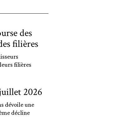
ourse des
es filières
nisseurs
eurs filières
uillet 2026
ns dévoile une
hème décline