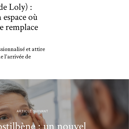
de Loly) :
n espace où
se remplace
sionnalisé et attire
e l'arrivée de
ARTICLE SUIVANT
ostilbène : un nouvel