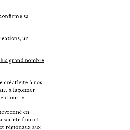
 confirme sa
reations, un
n plus grand nombre
e créativité à nos
uant à façonner
reations. »
chevronné en
a société fournit
 et régionaux aux