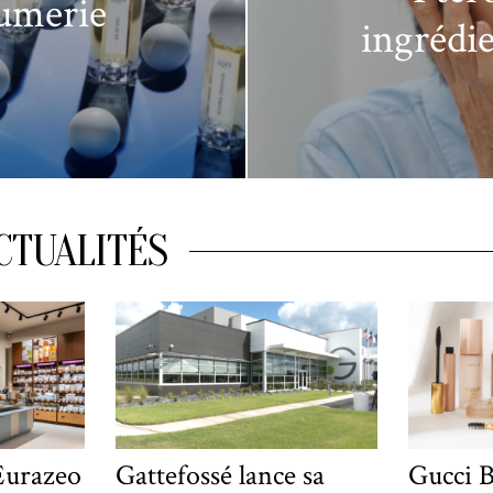
fumerie
ingrédi
CTUALITÉS
Eurazeo
Gattefossé lance sa
Gucci B