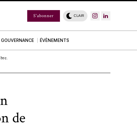
S'abonner
CLAIR
GOUVERNANCE
ÉVÈNEMENTS
mbre.
en
on de