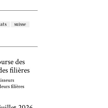
tats
suisse
ourse des
es filières
nisseurs
eurs filières
uillet 2026