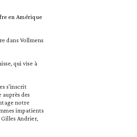
ffre en Amérique
ire dans Vollmens
sse, qui vise à
s s’inscrit
e auprès des
ntage notre
sommes impatients
Gilles Andrier,