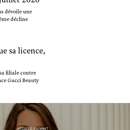
ns dévoile une
hème décline
e sa licence,
a filiale contre
ence Gucci Beauty
ARTICLE SUIVANT