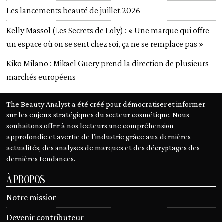
Les lancements beauté de juillet 2026
Kelly Massol (Les Secrets de Loly) : « Une marque qui offre
un espace où on se sent chez soi, ça ne se remplace pas »
Kiko Milano : Mikael Guery prend la direction de plusieurs
marchés européens
The Beauty Analyst a été créé pour démocratiser et informer
sur les enjeux stratégiques du secteur cosmétique. Nous
souhaitons offrir à nos lecteurs une compréhension
approfondie et avertie de l’industrie grâce aux dernières
actualités, des analyses de marques et des décryptages des
dernières tendances.
À PROPOS
Notre mission
Devenir contributeur