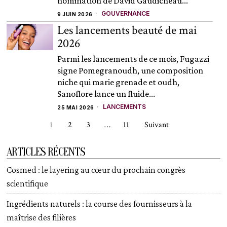
nomination de David Gaudicheau...
GOUVERNANCE
9 JUIN 2026
Les lancements beauté de mai
2026
Parmi les lancements de ce mois, Fugazzi
signe Pomegranoudh, une composition
niche qui marie grenade et oudh,
Sanoflore lance un fluide...
LANCEMENTS
25 MAI 2026
1
2
3
…
11
Suivant
ARTICLES RÉCENTS
Cosmed : le layering au cœur du prochain congrès
scientifique
Ingrédients naturels : la course des fournisseurs à la
maîtrise des filières