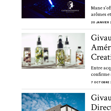
Mane s'of
arômes et 
20 JANVIER 
Givau
Améri
Creat
Entre acq
confirme 
7 OCTOBRE 
Giva
Direc