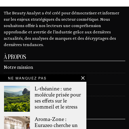
The Beauty Analyst a été créé pour démocratiser et informer
sur les enjeux stratégiques du secteur cosmétique. Nous
souhaitons offrir à nos lecteurs une compréhension
approfondie et avertie de l’industrie grâce aux dernières
actualités, des analyses de marques et des décryptages des
dernières tendances.
À PROPOS
Notre mission
NE MANQUEZ PAS
Devenir contributeur
L-théanine : une
Contact
molécule prisée pour
ses effets sur le
Mentions légales
sommeil et le stress
SUIVEZ NOUS
Aroma-Zone :
Eurazeo cherche un