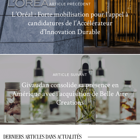
ARTICLE PRÉCÉDENT
L’Oréal : Forte mobilisation pour l’appel à
candidatures de l’Accélérateur
d’Innovation Durable
ARTICLE SUIVANT
Givaudan consolide sa présence en
Amérique avec l’acquisition de Belle Aire
Creations
DERNIERS ARTICLES DANS ACTUALITÉS