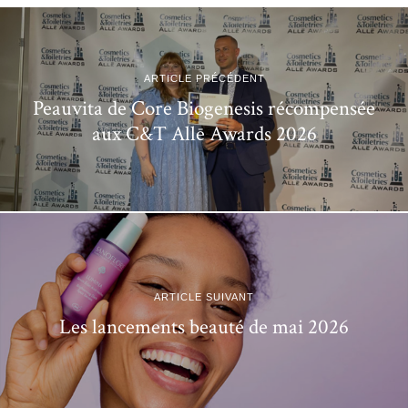
ARTICLE PRÉCÉDENT
Peauvita de Core Biogenesis récompensée
aux C&T Allē Awards 2026
ARTICLE SUIVANT
Les lancements beauté de mai 2026