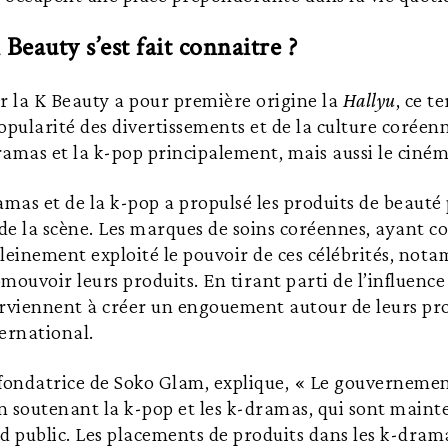
eauty s’est fait connaitre ?
 la K Beauty a pour première origine la
Hallyu
, ce t
opularité des divertissements et de la culture coréenn
amas et la k-pop principalement, mais aussi le cinéma
amas et de la k-pop a propulsé les produits de beauté
e la scène. Les marques de soins coréennes, ayant co
leinement exploité le pouvoir de ces célébrités, nota
mouvoir leurs produits. En tirant parti de l’influence
parviennent à créer un engouement autour de leurs pro
ternational.
fondatrice de Soko Glam, explique, « Le gouvernemen
en soutenant la k-pop et les k-dramas, qui sont maint
d public. Les placements de produits dans les k-dram