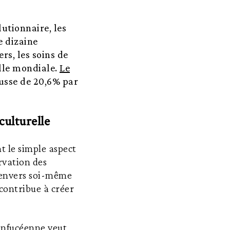
lutionnaire, les
e dizaine
rs, les soins de
elle mondiale.
Le
ausse de 20,6% par
culturelle
t le simple aspect
rvation des
t envers soi-même
 contribue à créer
onfucéenne veut