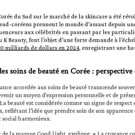
Corée du Sud sur le marché de la skincare a été révo
 sud-coréens prennent le monde d’assaut depuis un
uenceurs aux célébrités en passant par les particulie
u K Beauty, font l’objet d’une forte demande à l’éch
10 milliards de dollars en 2024
, enregistrant une h
es soins de beauté en Corée : perspective 
ance accordée aux soins de beauté transcende souven
evenir un moyen d’expression personnelle et de prése
. La beauté est considérée comme un signe de respec
es, reflétant l’idée que prendre soin de son apparence
 social harmonieux.
r de la marque Good Light, explique, « La croyance c