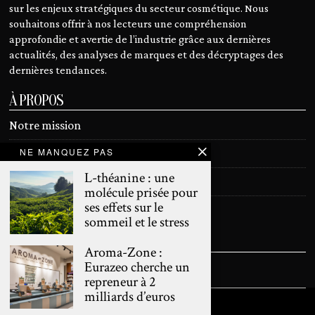
sur les enjeux stratégiques du secteur cosmétique. Nous
souhaitons offrir à nos lecteurs une compréhension
approfondie et avertie de l’industrie grâce aux dernières
actualités, des analyses de marques et des décryptages des
dernières tendances.
À PROPOS
Notre mission
NE MANQUEZ PAS
Devenir contributeur
L-théanine : une
Contact
molécule prisée pour
ses effets sur le
Mentions légales
sommeil et le stress
SUIVEZ NOUS
Aroma-Zone :
Eurazeo cherche un
repreneur à 2
milliards d’euros