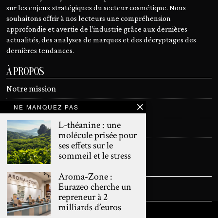
sur les enjeux stratégiques du secteur cosmétique. Nous
souhaitons offrir à nos lecteurs une compréhension
approfondie et avertie de l’industrie grâce aux dernières
actualités, des analyses de marques et des décryptages des
dernières tendances.
À PROPOS
Notre mission
NE MANQUEZ PAS
Devenir contributeur
L-théanine : une
Contact
molécule prisée pour
ses effets sur le
Mentions légales
sommeil et le stress
SUIVEZ NOUS
Aroma-Zone :
Eurazeo cherche un
repreneur à 2
milliards d’euros