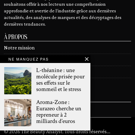
souhaitons offrir à nos lecteurs une compréhension
approfondie et avertie de l’industrie grâce aux dernières
actualités, des analyses de marques et des décryptages des
dernières tendances.
À PROPOS
Notre mission
NE MANQUEZ PAS
Devenir contributeur
L-théanine : une
Contact
molécule prisée pour
ses effets sur le
Mentions légales
sommeil et le stress
SUIVEZ NOUS
Aroma-Zone :
Eurazeo cherche un
repreneur à 2
milliards d’euros
©
2026
The Beauty Analyst. Tous droits réservés
...