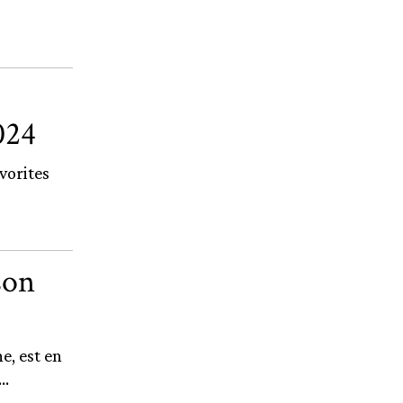
024
vorites
son
e, est en
..