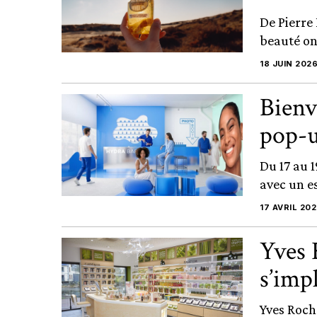
De Pierre
beauté ont
18 JUIN 202
Bienv
pop-u
Du 17 au 1
avec un e
17 AVRIL 20
Yves 
s’imp
Yves Roch