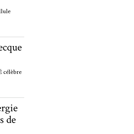
llule
ecque
 célèbre
rgie
ls de