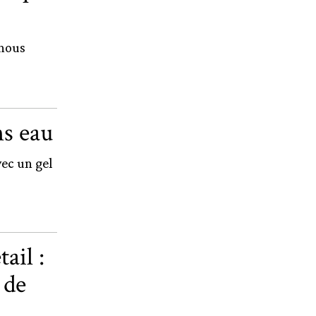
 nous
ns eau
vec un gel
ail :
 de