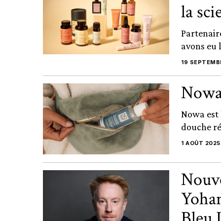
la sci
Partenair
avons eu l
19 SEPTEMB
Nowa 
Nowa est 
douche rév
1 AOÛT 2025
Nouve
Yohan
Bleu 