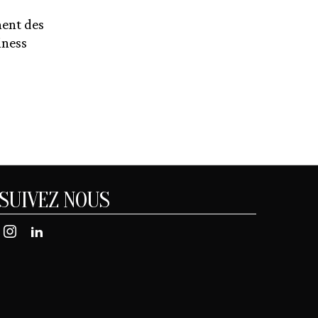
nent des
iness
SUIVEZ NOUS