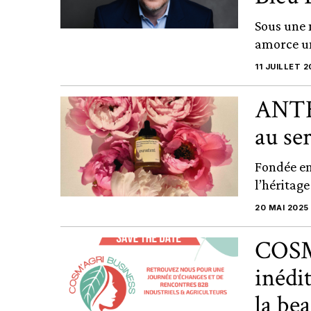
Sous une 
amorce un
11 JUILLET 2
ANTHÉ
au se
Fondée e
l’héritage
20 MAI 2025
COSM’
inédit
la be