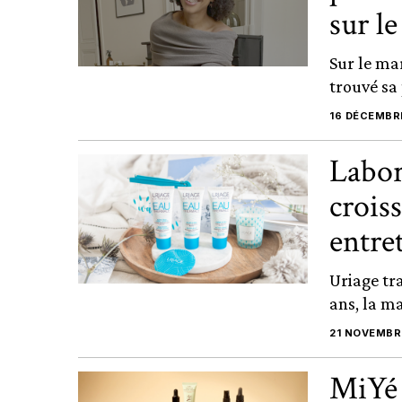
sur l
Sur le ma
trouvé sa
16 DÉCEMBR
Labor
crois
entre
Uriage tr
ans, la ma
21 NOVEMBR
MiYé 