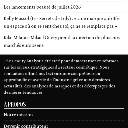
Les lancements beauté de juillet 2026
Kelly Massol (Les Secrets de Loly) : « Une marque qui offre
un espace où on se sent chez soi, ça ne se remplace pas »
Kiko Milano : Mikael Guery prend la direction de plusieurs
marchés européens
The Beauty Analyst a été créé pour démocratiser et informer
sur les enjeux stratégiques du secteur cosmétique. Nous
souhaitons offrir à nos lecteurs une compréhension
approfondie et avertie de l’industrie grâce aux dernières
actualités, des analyses de marques et des décryptages des
dernières tendances.
À PROPOS
Notre mission
Devenir contributeur