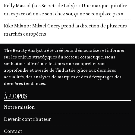
Kelly Massol (Les Secrets de Loly) : « Une marque qui offre
un espace où on se sent chez soi, ça ne se remplace pas »
Kiko Milano : Mikael Guery prend la direction de plusieurs
marchés européens
The Beauty Analyst a été créé pour démocratiser et informer
sur les enjeux stratégiques du secteur cosmétique. Nous
souhaitons offrir à nos lecteurs une compréhension
approfondie et avertie de l’industrie grâce aux dernières
actualités, des analyses de marques et des décryptages des
dernières tendances.
À PROPOS
Notre mission
Devenir contributeur
Contact