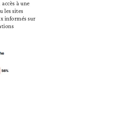
a accès à une
 les sites
eux informés sur
ations