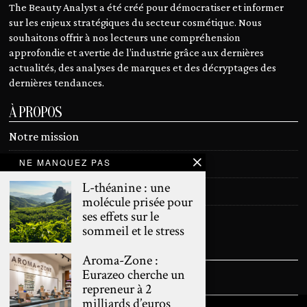
The Beauty Analyst a été créé pour démocratiser et informer
sur les enjeux stratégiques du secteur cosmétique. Nous
souhaitons offrir à nos lecteurs une compréhension
approfondie et avertie de l’industrie grâce aux dernières
actualités, des analyses de marques et des décryptages des
dernières tendances.
À PROPOS
Notre mission
NE MANQUEZ PAS
Devenir contributeur
L-théanine : une
Contact
molécule prisée pour
ses effets sur le
Mentions légales
sommeil et le stress
SUIVEZ NOUS
Aroma-Zone :
Eurazeo cherche un
repreneur à 2
milliards d’euros