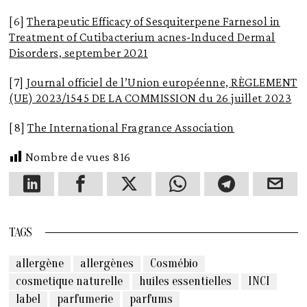
[6]
Therapeutic Efficacy of Sesquiterpene Farnesol in
Treatment of Cutibacterium acnes-Induced Dermal
Disorders, september 2021
[7]
Journal officiel de l’Union européenne, RÈGLEMENT
(UE) 2023/1545 DE LA COMMISSION du 26 juillet 2023
[8]
The International Fragrance Association
Nombre de vues
816
TAGS
allergène
allergènes
Cosmébio
cosmetique naturelle
huiles essentielles
INCI
label
parfumerie
parfums