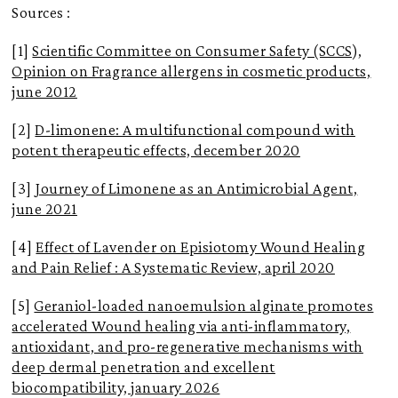
Sources :
[1]
Scientific Committee on Consumer Safety (SCCS),
Opinion on Fragrance allergens in cosmetic products,
june 2012
[2]
D-limonene: A multifunctional compound with
potent therapeutic effects, december 2020
[3]
Journey of Limonene as an Antimicrobial Agent,
june 2021
[4]
Effect of Lavender on Episiotomy Wound Healing
and Pain Relief : A Systematic Review, april 2020
[5]
Geraniol-loaded nanoemulsion alginate promotes
accelerated Wound healing via anti-inflammatory,
antioxidant, and pro-regenerative mechanisms with
deep dermal penetration and excellent
biocompatibility, january 2026