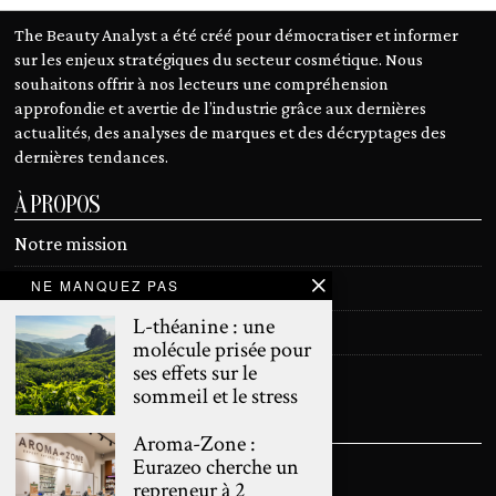
The Beauty Analyst a été créé pour démocratiser et informer
sur les enjeux stratégiques du secteur cosmétique. Nous
souhaitons offrir à nos lecteurs une compréhension
approfondie et avertie de l’industrie grâce aux dernières
actualités, des analyses de marques et des décryptages des
dernières tendances.
À PROPOS
Notre mission
NE MANQUEZ PAS
Devenir contributeur
L-théanine : une
Contact
molécule prisée pour
ses effets sur le
Mentions légales
sommeil et le stress
SUIVEZ NOUS
Aroma-Zone :
Eurazeo cherche un
repreneur à 2