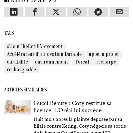
Nombre de vues
813
TAGS
#JoinTheRefillMovement
Accélérateur d'Innovation Durable
appel à projet
durabilité
environnement
l'oréal
recharge
rechargeable
ARTICLES SIMILAIRES
Gucci Beauty : Coty restitue sa
licence, L’Oréal lui succède
Huit mois après la plainte déposée par sa
filiale contre Kering, Coty négocie sa sortie
de la licence Gucci Beauty pour 400