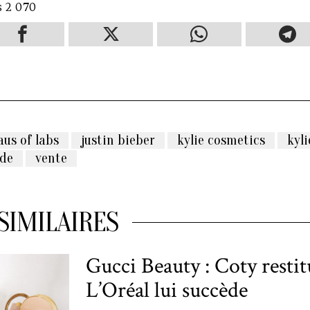
s
2 070
aus of labs
justin bieber
kylie cosmetics
kyli
de
vente
SIMILAIRES
Gucci Beauty : Coty restitu
L’Oréal lui succède