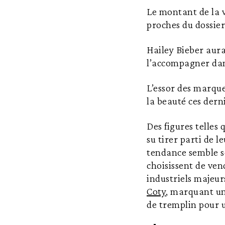
Le montant de la v
proches du dossier
Hailey Bieber aur
l’accompagner dan
L’essor des marque
la beauté ces dern
Des figures telles
su tirer parti de 
tendance semble se
choisissent de ven
industriels majeur
Coty
, marquant un
de tremplin pour u