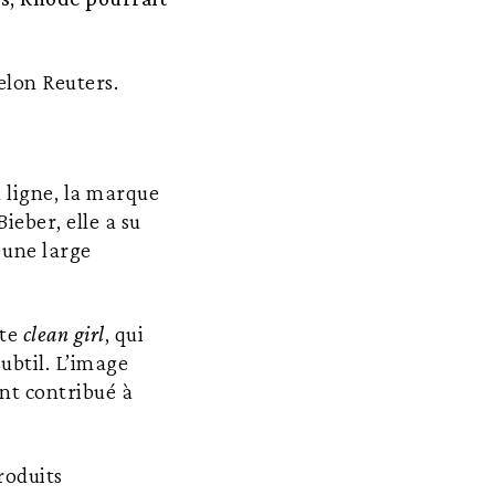
elon Reuters.
n ligne, la marque
ieber, elle a su
 une large
ste
clean girl
, qui
ubtil. L’image
nt contribué à
roduits