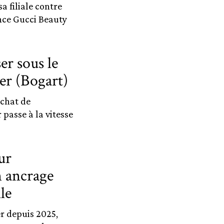
a filiale contre
ence Gucci Beauty
r sous le
er (Bogart)
achat de
passe à la vitesse
ur
n ancrage
le
r depuis 2025,