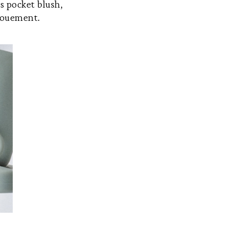
es pocket blush,
gouement.