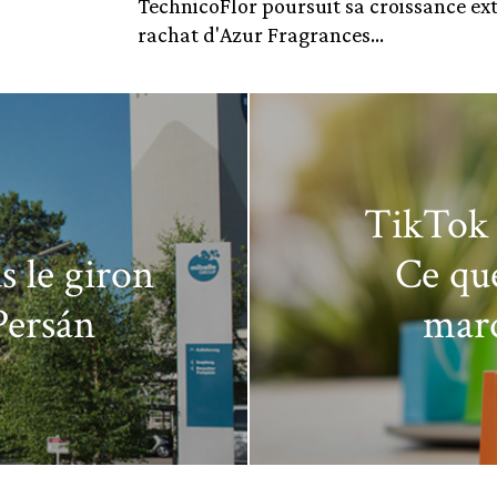
TechnicoFlor poursuit sa croissance ext
rachat d'Azur Fragrances...
TikTok 
s le giron
Ce que
Persán
marq