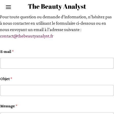
Pour toute question ou demande d’information, n’hésitez pas
à nous contacter en utilisant le formulaire ci-dessous ou en
nous envoyant un email à l’adresse suivante :
contact@thebeautyanalyst.fr
E-mail
*
*
Objet
*
E
-
m
a
i
l
Message
*
E
-