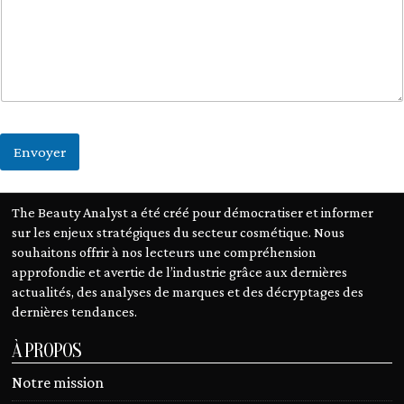
m
a
i
l
Envoyer
The Beauty Analyst a été créé pour démocratiser et informer
sur les enjeux stratégiques du secteur cosmétique. Nous
souhaitons offrir à nos lecteurs une compréhension
approfondie et avertie de l’industrie grâce aux dernières
actualités, des analyses de marques et des décryptages des
dernières tendances.
À PROPOS
Notre mission