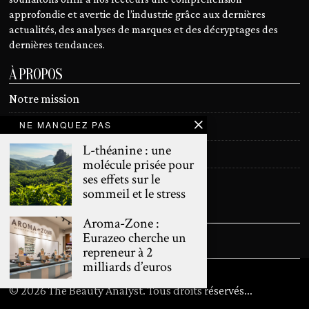
approfondie et avertie de l’industrie grâce aux dernières
actualités, des analyses de marques et des décryptages des
dernières tendances.
À PROPOS
Notre mission
NE MANQUEZ PAS
Devenir contributeur
L-théanine : une
Contact
molécule prisée pour
ses effets sur le
Mentions légales
sommeil et le stress
SUIVEZ NOUS
Aroma-Zone :
Eurazeo cherche un
repreneur à 2
milliards d’euros
©
2026
The Beauty Analyst. Tous droits réservés
...