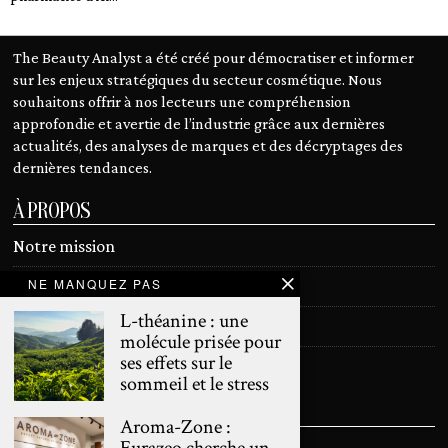
The Beauty Analyst a été créé pour démocratiser et informer
sur les enjeux stratégiques du secteur cosmétique. Nous
souhaitons offrir à nos lecteurs une compréhension
approfondie et avertie de l’industrie grâce aux dernières
actualités, des analyses de marques et des décryptages des
dernières tendances.
À PROPOS
Notre mission
NE MANQUEZ PAS
Devenir contributeur
L-théanine : une
Contact
molécule prisée pour
ses effets sur le
Mentions légales
sommeil et le stress
SUIVEZ NOUS
Aroma-Zone :