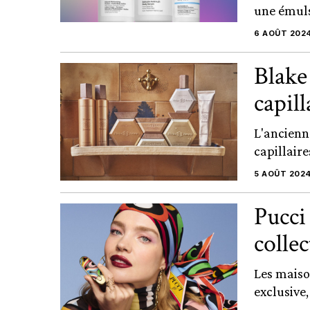
une émuls
6 AOÛT 202
Blake
capill
L'ancienn
capillaire
5 AOÛT 202
Pucci
colle
Les maiso
exclusive,