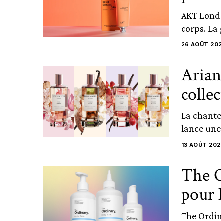
AKT Londo
corps. La
26 AOÛT 20
Arian
colle
La chante
lance une
13 AOÛT 202
The O
pour 
The Ordin