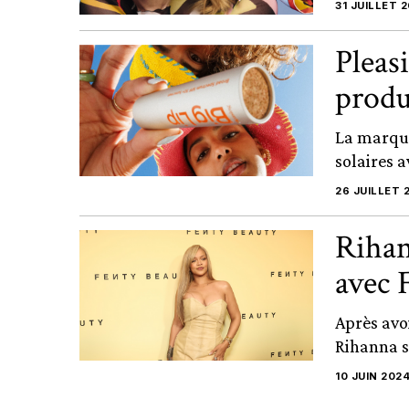
31 JUILLET 
Pleas
produ
La marque
solaires 
26 JUILLET 
Rihan
avec 
Après avo
Rihanna s
10 JUIN 202