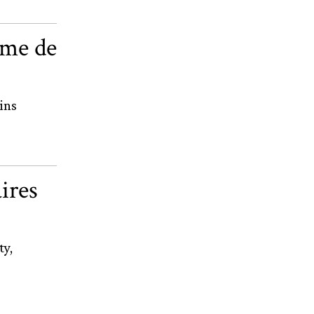
mme de
ins
ires
ty,