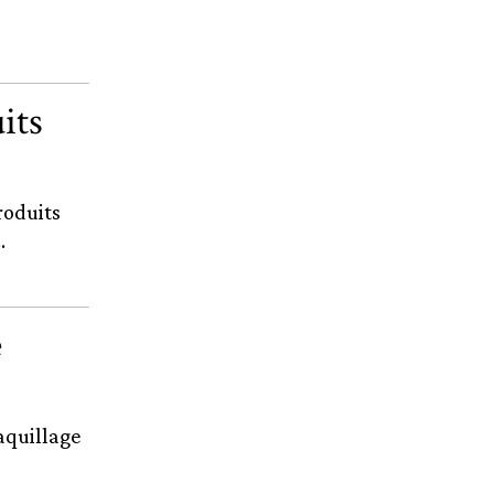
its
roduits
.
e
aquillage