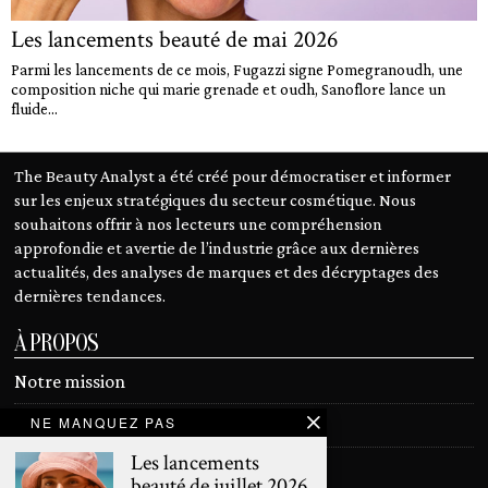
Les lancements beauté de mai 2026
Parmi les lancements de ce mois, Fugazzi signe Pomegranoudh, une
composition niche qui marie grenade et oudh, Sanoflore lance un
fluide...
The Beauty Analyst a été créé pour démocratiser et informer
sur les enjeux stratégiques du secteur cosmétique. Nous
souhaitons offrir à nos lecteurs une compréhension
approfondie et avertie de l’industrie grâce aux dernières
actualités, des analyses de marques et des décryptages des
dernières tendances.
À PROPOS
Notre mission
NE MANQUEZ PAS
Devenir contributeur
Les lancements
Contact
beauté de juillet 2026