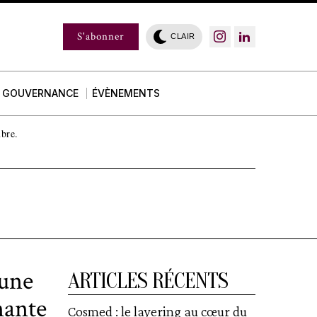
S'abonner
CLAIR
GOUVERNANCE
ÉVÈNEMENTS
mbre.
 une
ARTICLES RÉCENTS
nante
Cosmed : le layering au cœur du