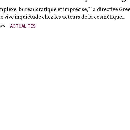
mplexe, bureaucratique et imprécise," la directive Gre
e vive inquiétude chez les acteurs de la cosmétique...
ACTUALITÉS
025