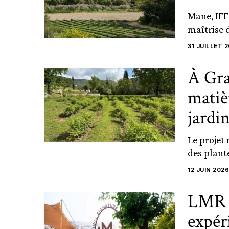
Mane, IFF
maîtrise d
31 JUILLET 
À Gra
matiè
jardi
Le projet
des plant
12 JUIN 2026
LMR N
expér