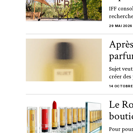
IFF consol
recherche 
29 MAI 2026
Après
parfu
Sujet veu
créer des
14 OCTOBRE
Le Ro
bouti
Pour pour