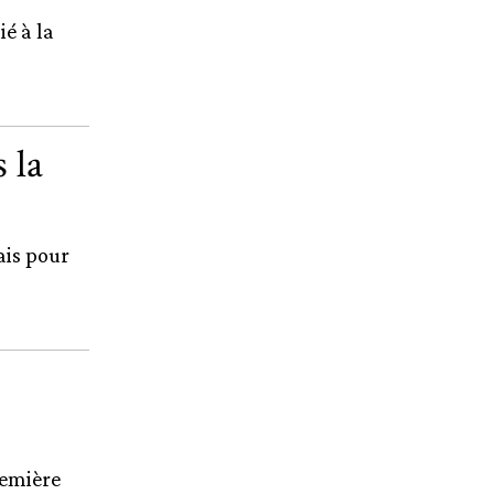
ié à la
 la
ais pour
remière