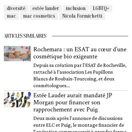
diversité
estée lauder
inclusion
LGBTQ+
mac
mac cosmetics
Nicola Formichetti
ARTICLES SIMILAIRES
Rochemara : un ESAT au cœur d’une
cosmétique bio exigeante
Depuis sa création par l'ESAT de Rocheville,
rattaché à l’association Les Papillons
Blancs de Roubaix-Tourcoing, et deux
cosmétologues...
Estée Lauder aurait mandaté JP
Morgan pour financer son
rapprochement avec Puig
Deux mois après l'annonce de discussions
entre ELC et Puig, le montage financier de
l'opération commencerait à prendre forme,