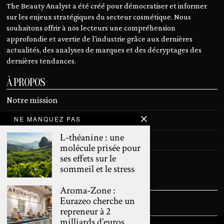
The Beauty Analyst a été créé pour démocratiser et informer
sur les enjeux stratégiques du secteur cosmétique. Nous
souhaitons offrir à nos lecteurs une compréhension
approfondie et avertie de l’industrie grâce aux dernières
actualités, des analyses de marques et des décryptages des
dernières tendances.
À PROPOS
Notre mission
NE MANQUEZ PAS
Devenir contributeur
L-théanine : une
Contact
molécule prisée pour
ses effets sur le
Mentions légales
sommeil et le stress
SUIVEZ NOUS
Aroma-Zone :
Eurazeo cherche un
repreneur à 2
milliards d’euros