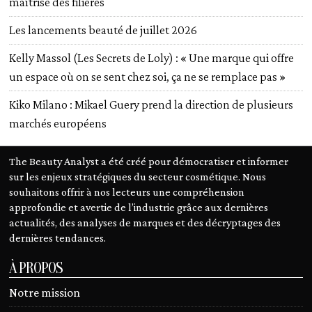
maîtrise des filières
Les lancements beauté de juillet 2026
Kelly Massol (Les Secrets de Loly) : « Une marque qui offre
un espace où on se sent chez soi, ça ne se remplace pas »
Kiko Milano : Mikael Guery prend la direction de plusieurs
marchés européens
The Beauty Analyst a été créé pour démocratiser et informer
sur les enjeux stratégiques du secteur cosmétique. Nous
souhaitons offrir à nos lecteurs une compréhension
approfondie et avertie de l’industrie grâce aux dernières
actualités, des analyses de marques et des décryptages des
dernières tendances.
À PROPOS
Notre mission