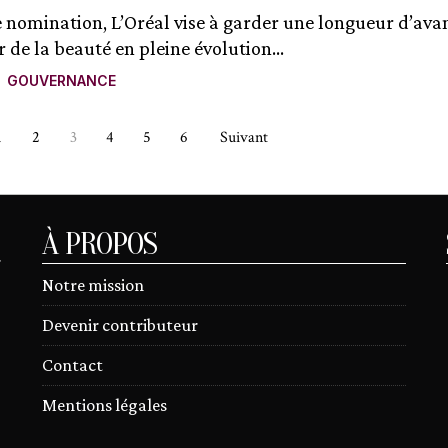
e nomination, L’Oréal vise à garder une longueur d’ava
 de la beauté en pleine évolution...
GOUVERNANCE
1
2
3
4
5
6
Suivant
À PROPOS
r
Notre mission
Devenir contributeur
Contact
Mentions légales