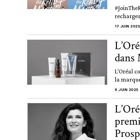
#JoinTheR
rechargeab
17 JUIN 2025
L’Oré
dans
L’Oréal c
la marque
9 JUIN 2025
L’Oré
premi
Prosp