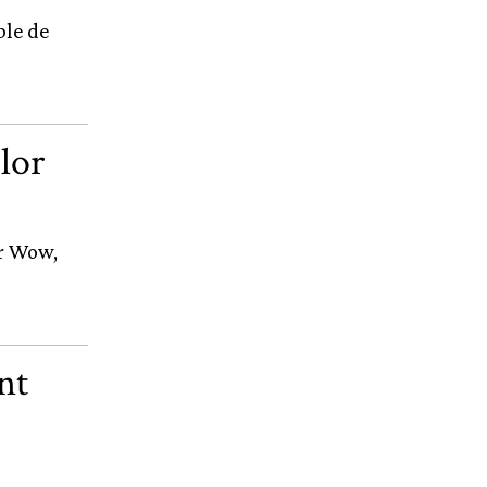
ble de
olor
or Wow,
nt