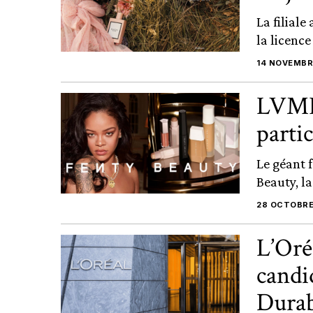
La filial
la licence
14 NOVEMBR
LVMH 
parti
Le géant 
Beauty, la
28 OCTOBRE
L’Oré
candi
Durab