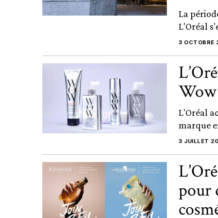
La périod
L'Oréal s'
3 OCTOBRE 
L’Oré
Wow
L'Oréal a
marque en
3 JUILLET 2
L’Oré
pour 
cosmé