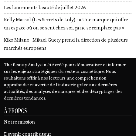
Les lancements beauté de juillet 2026
Kelly Massol (Les Secrets de Loly) : « Une marque qui offre
un espace où on se sent chez soi, ça ne se remplace pas »
Kiko Milano : Mikael Guery prend la direction de plusieurs
marchés européens
The Beauty Analyst a été créé pour démocratiser et informer
sur les enjeux stratégiques du secteur cosmétique. Nous
souhaitons offrir à nos lecteurs une compréhension
approfondie et avertie de l’industrie grâce aux dernières
actualités, des analyses de marques et des décryptages des
dernières tendances.
À PROPOS
Notre mission
Devenir contributeur