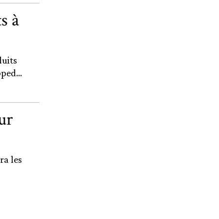
s à
duits
ped...
ur
ra les