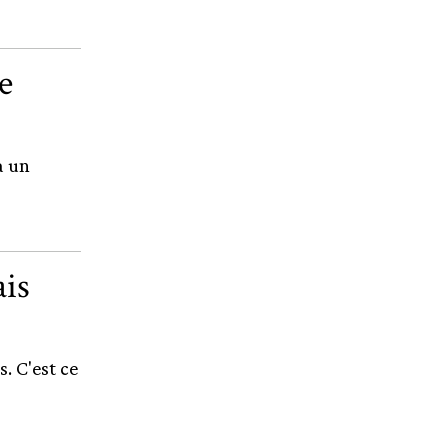
e
à un
ais
. C'est ce