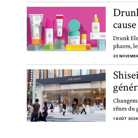
Drunk
cause
Drunk Ele
phares, l
20 NOVEMBR
Shise
génér
Changemen
rênes du g
1 AOÛT 2024