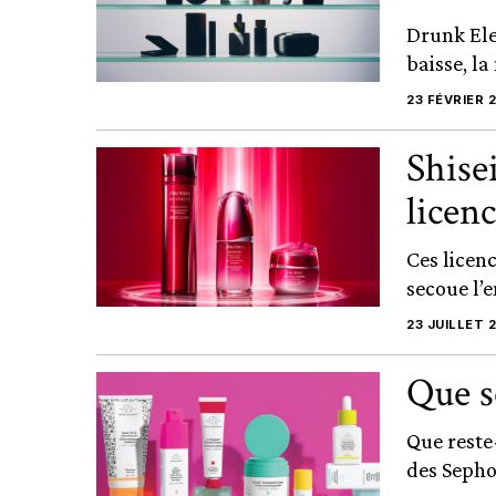
Drunk Ele
baisse, l
23 FÉVRIER 
Shise
licen
Ces licen
secoue l’
23 JUILLET 
Que s
Que reste
des Sephor