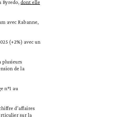
n Byredo,
dont elle
fum avec Rabanne,
2025 (+2%) avec un
 plusieurs
ension de la
e n°1 au
iffre d’affaires
ticulier sur la