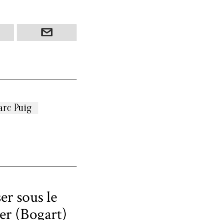
rc Puig
r sous le
er (Bogart)