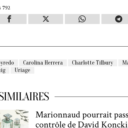
s
792
byredo
Carolina Herrera
Charlotte Tilbury
Ma
uig
Uriage
SIMILAIRES
Marionnaud pourrait passe
contrôle de David Koncki