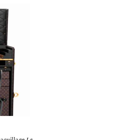
maquillage
La