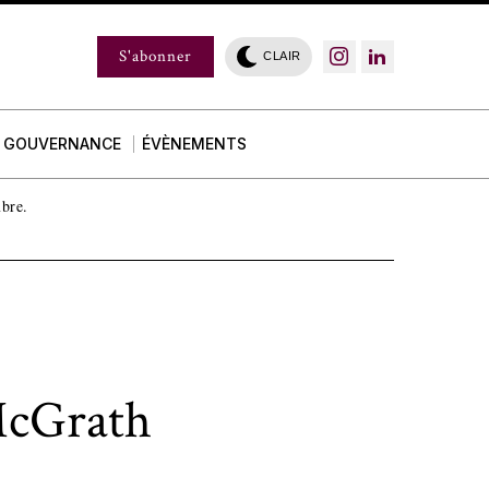
S'abonner
CLAIR
GOUVERNANCE
ÉVÈNEMENTS
mbre.
 McGrath