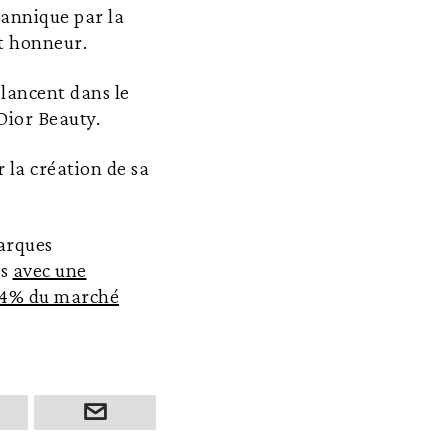
tannique par la
et honneur.
 lancent dans le
Dior Beauty.
 la création de sa
marques
es
avec une
t 4% du marché