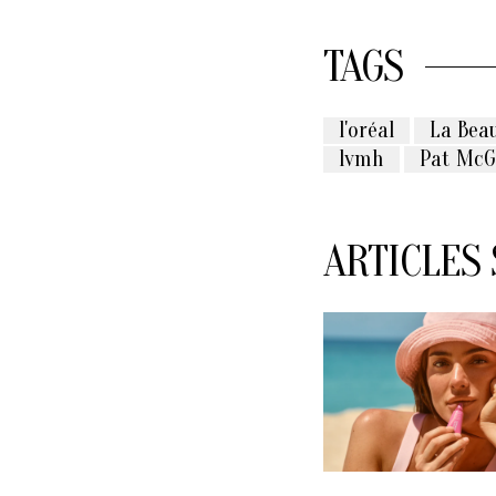
TAGS
l'oréal
La Bea
lvmh
Pat McG
ARTICLES 