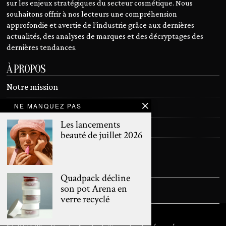
sur les enjeux stratégiques du secteur cosmétique. Nous
souhaitons offrir à nos lecteurs une compréhension
approfondie et avertie de l’industrie grâce aux dernières
actualités, des analyses de marques et des décryptages des
dernières tendances.
À PROPOS
Notre mission
NE MANQUEZ PAS
Devenir contributeur
Les lancements
Contact
beauté de juillet 2026
Mentions légales
SUIVEZ NOUS
Quadpack décline
son pot Arena en
verre recyclé