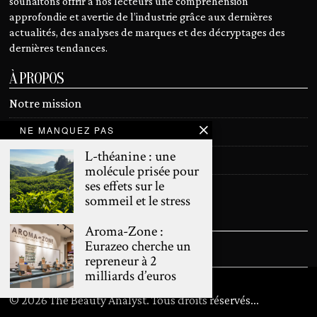
souhaitons offrir à nos lecteurs une compréhension
approfondie et avertie de l’industrie grâce aux dernières
actualités, des analyses de marques et des décryptages des
dernières tendances.
À PROPOS
Notre mission
NE MANQUEZ PAS
Devenir contributeur
L-théanine : une
Contact
molécule prisée pour
ses effets sur le
Mentions légales
sommeil et le stress
SUIVEZ NOUS
Aroma-Zone :
Eurazeo cherche un
repreneur à 2
milliards d’euros
©
2026
The Beauty Analyst. Tous droits réservés
...