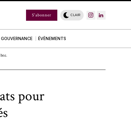
S'abonner
CLAIR
GOUVERNANCE
ÉVÈNEMENTS
mbre.
ats pour
és