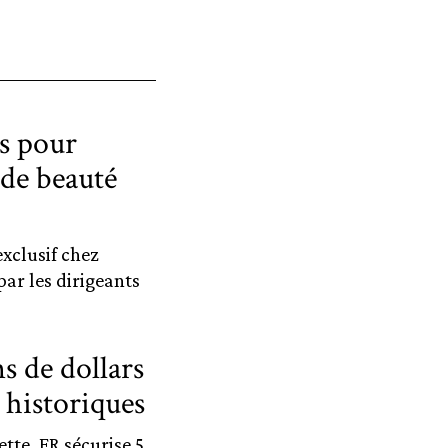
s pour
de beauté
exclusif chez
r les dirigeants
s de dollars
s historiques
ette_FR sécurise 5