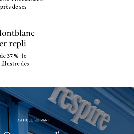
près de ses
Montblanc
er repli
e 37 % : le
illustre des
ARTICLE SUIVANT