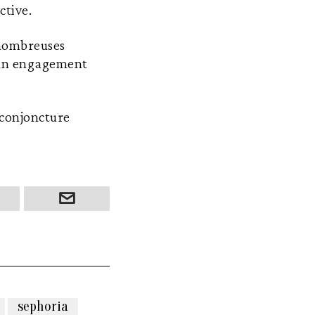
ctive.
 nombreuses
un engagement
a conjoncture
sephoria