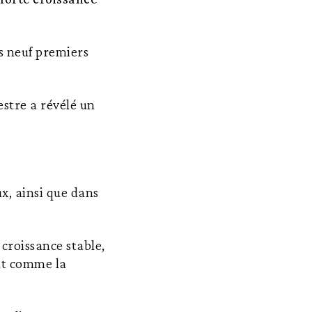
es neuf premiers
estre a révélé un
ux, ainsi que dans
croissance stable,
out comme la