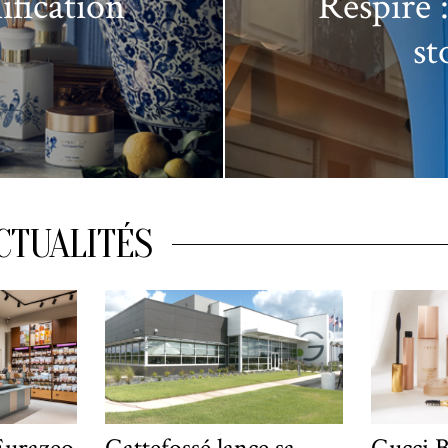
ification
Respire 
st
CTUALITÉS