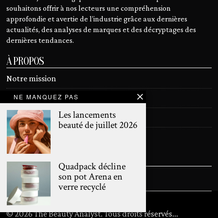
souhaitons offrir à nos lecteurs une compréhension
approfondie et avertie de l’industrie grâce aux dernières
actualités, des analyses de marques et des décryptages des
dernières tendances.
À PROPOS
Notre mission
NE MANQUEZ PAS
Devenir contributeur
Les lancements
Contact
beauté de juillet 2026
Mentions légales
SUIVEZ NOUS
Quadpack décline
son pot Arena en
verre recyclé
©
2026
The Beauty Analyst. Tous droits réservés
...