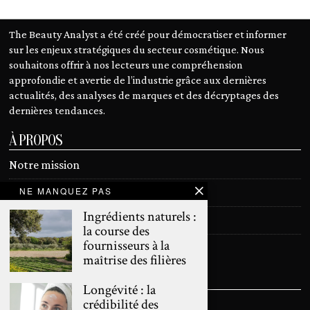
The Beauty Analyst a été créé pour démocratiser et informer
sur les enjeux stratégiques du secteur cosmétique. Nous
souhaitons offrir à nos lecteurs une compréhension
approfondie et avertie de l’industrie grâce aux dernières
actualités, des analyses de marques et des décryptages des
dernières tendances.
À PROPOS
Notre mission
NE MANQUEZ PAS
Devenir contributeur
Ingrédients naturels :
Contact
la course des
fournisseurs à la
Mentions légales
maîtrise des filières
SUIVEZ NOUS
Longévité : la
crédibilité des