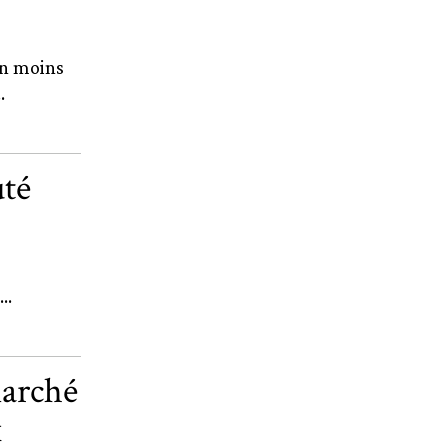
en moins
.
uté
..
marché
x