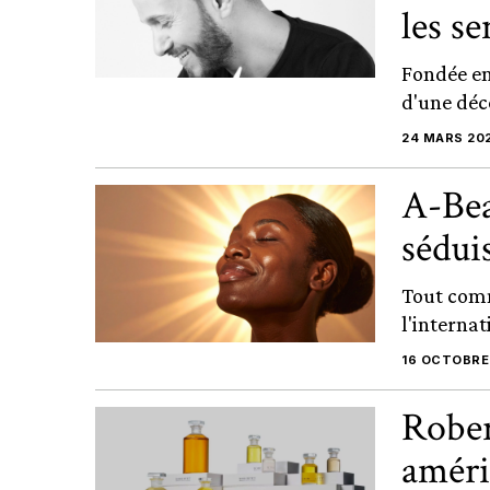
les se
Fondée en
d'une déc
24 MARS 20
A-Beau
sédui
Tout comm
l'internat
16 OCTOBRE
Rober
améri