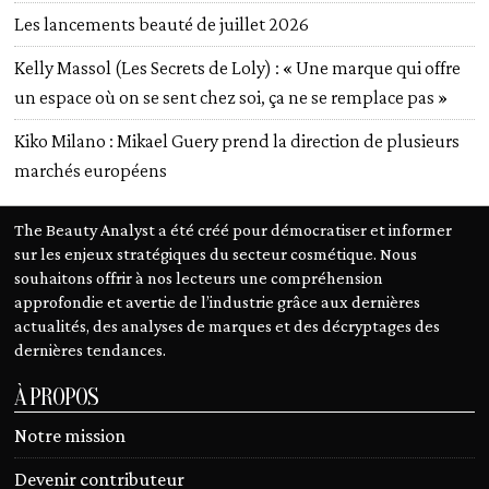
Les lancements beauté de juillet 2026
Kelly Massol (Les Secrets de Loly) : « Une marque qui offre
un espace où on se sent chez soi, ça ne se remplace pas »
Kiko Milano : Mikael Guery prend la direction de plusieurs
marchés européens
The Beauty Analyst a été créé pour démocratiser et informer
sur les enjeux stratégiques du secteur cosmétique. Nous
souhaitons offrir à nos lecteurs une compréhension
approfondie et avertie de l’industrie grâce aux dernières
actualités, des analyses de marques et des décryptages des
dernières tendances.
À PROPOS
Notre mission
Devenir contributeur