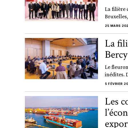
La filièr
Bruxelles,
25 MARS 20
La fi
Bercy
Le fleuro
inédites. 
5 FÉVRIER 2
Les c
l’éco
expor