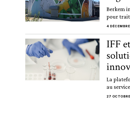
Berkem in
pour trait
4 DÉCEMBRE
IFF e
solut
innov
La platef
au service
27 OCTOBRE