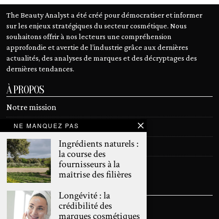
The Beauty Analyst a été créé pour démocratiser et informer
sur les enjeux stratégiques du secteur cosmétique. Nous
souhaitons offrir à nos lecteurs une compréhension
approfondie et avertie de l’industrie grâce aux dernières
actualités, des analyses de marques et des décryptages des
dernières tendances.
À PROPOS
Notre mission
NE MANQUEZ PAS
Devenir contributeur
Ingrédients naturels :
Contact
la course des
fournisseurs à la
Mentions légales
maîtrise des filières
SUIVEZ NOUS
Longévité : la
crédibilité des
marques cosmétiques