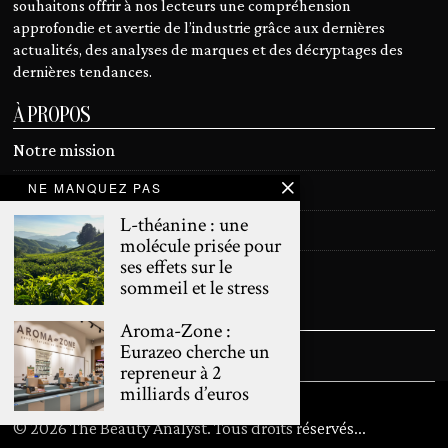
souhaitons offrir à nos lecteurs une compréhension
approfondie et avertie de l’industrie grâce aux dernières
actualités, des analyses de marques et des décryptages des
dernières tendances.
À PROPOS
Notre mission
NE MANQUEZ PAS
Devenir contributeur
L-théanine : une
Contact
molécule prisée pour
ses effets sur le
Mentions légales
sommeil et le stress
SUIVEZ NOUS
Aroma-Zone :
Eurazeo cherche un
repreneur à 2
milliards d’euros
©
2026
The Beauty Analyst. Tous droits réservés
...